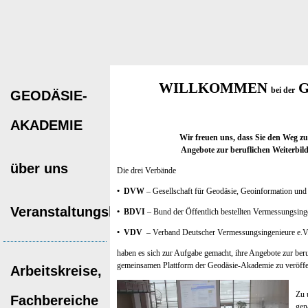
WILLKOMMEN
G
bei der
GEODÄSIE-
AKADEMIE
Wir freuen uns, dass Sie den Weg zu
Angebote zur beruflichen Weiterbil
über uns
Die drei Verbände
• DVW
– Gesellschaft für Geodäsie, Geoinformation un
Veranstaltungskalender
•
BDVI
– Bund der Öffentlich bestellten Vermessungsinge
•
VDV
– Verband Deutscher Vermessungsingenieure e.V
haben es sich zur Aufgabe gemacht, ihre Angebote zur beru
gemeinsamen Plattform der Geodäsie-Akademie zu veröffen
Arbeitskreise,
Zu 
Fachbereiche
gen