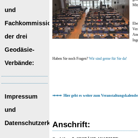
Mit
und
Fachkommissionen
Ebe
Ver
Ane
der drei
Ing
Geodäsie-
Haben Sie noch Fragen?
Wir sind gerne für Sie da!
Verbände:
Impressum
⇒⇒⇒ Hier geht es weiter zum Veranstaltungskalender
und
Datenschutzerklärung
Anschrift: