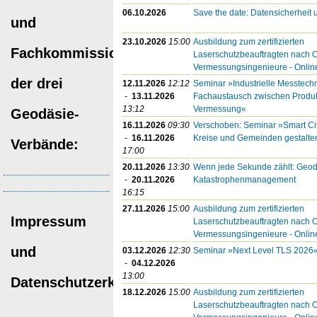
06.10.2026
Save the date: Datensicherheit 
und
23.10.2026
15:00
Ausbildung zum zertifizierten
Fachkommissionen
Laserschutzbeauftragten nach O
Vermessungsingenieure - Onlin
der drei
12.11.2026
12:12
Seminar »Industrielle Messtechni
-
13.11.2026
Fachaustausch zwischen Produk
13:12
Vermessung«
Geodäsie-
16.11.2026
09:30
Verschoben: Seminar »Smart City t
-
16.11.2026
Kreise und Gemeinden gestalte
Verbände:
17:00
20.11.2026
13:30
Wenn jede Sekunde zählt: Geod
-
20.11.2026
Katastrophenmanagement
16:15
27.11.2026
15:00
Ausbildung zum zertifizierten
Impressum
Laserschutzbeauftragten nach O
Vermessungsingenieure - Onlin
und
03.12.2026
12:30
Seminar »Next Level TLS 2026
-
04.12.2026
13:00
Datenschutzerklärung
18.12.2026
15:00
Ausbildung zum zertifizierten
Laserschutzbeauftragten nach O