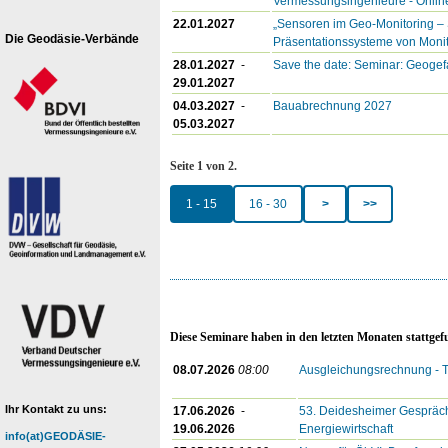
Vermessungsingenieure - Onlin
22.01.2027
„Sensoren im Geo-Monitoring –
Die Geodäsie-Verbände
Präsentationssysteme von Moni
28.01.2027
-
Save the date: Seminar: Geoge
29.01.2027
04.03.2027
-
Bauabrechnung 2027
05.03.2027
Seite 1 von 2.
1 - 15
16 - 30
>
>>
Diese Seminare haben in den letzten Monaten stattge
08.07.2026
08:00
Ausgleichungsrechnung - T
Ihr Kontakt zu uns:
17.06.2026
-
53. Deidesheimer Gespräche
19.06.2026
Energiewirtschaft
info(at)GEODÄSIE-