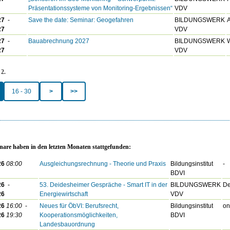
Präsentationssysteme von Monitoring-Ergebnissen“
VDV
27
-
Save the date: Seminar: Geogefahren
BILDUNGSWERK
27
VDV
27
-
Bauabrechnung 2027
BILDUNGSWERK
27
VDV
 2.
16 - 30
>
>>
nare haben in den letzten Monaten stattgefunden:
26
08:00
Ausgleichungsrechnung - Theorie und Praxis
Bildungsinstitut
-
BDVI
26
-
53. Deidesheimer Gespräche - Smart IT in der
BILDUNGSWERK
De
26
Energiewirtschaft
VDV
26
16:00
-
Neues für ÖbVI: Berufsrecht,
Bildungsinstitut
on
26
19:30
Kooperationsmöglichkeiten,
BDVI
Landesbauordnung