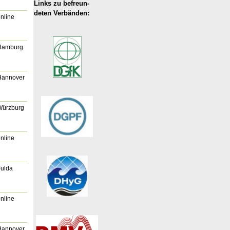
Links zu befreun-
deten Verbänden:
nline
Hamburg
Hannover
Würzburg
nline
Fulda
nline
Hannover