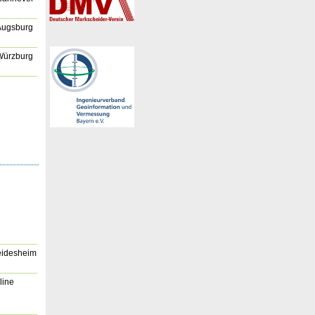
Augsburg
Würzburg
idesheim
line