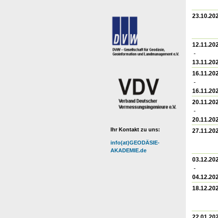
23.10.20
12.11.20
-
13.11.20
16.11.20
-
16.11.20
20.11.20
-
20.11.20
Ihr Kontakt zu uns:
27.11.20
info(at)GEODÄSIE-
AKADEMIE.de
03.12.20
-
04.12.20
18.12.20
22.01.20