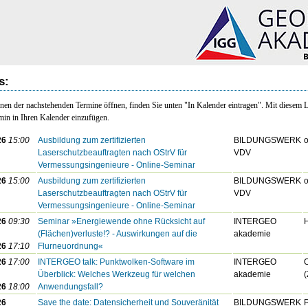
s:
nen der nachstehenden Termine öffnen, finden Sie unten "In Kalender eintragen". Mit diesem 
min in Ihren Kalender einzufügen.
26
15:00
Ausbildung zum zertifizierten
BILDUNGSWERK
o
Laserschutzbeauftragten nach OStrV für
VDV
Vermessungsingenieure - Online-Seminar
26
15:00
Ausbildung zum zertifizierten
BILDUNGSWERK
o
Laserschutzbeauftragten nach OStrV für
VDV
Vermessungsingenieure - Online-Seminar
26
09:30
Seminar »Energiewende ohne Rücksicht auf
INTERGEO
(Flächen)verluste!? - Auswirkungen auf die
akademie
26
17:10
Flurneuordnung«
26
17:00
INTERGEO talk: Punktwolken-Software im
INTERGEO
O
Überblick: Welches Werkzeug für welchen
akademie
26
18:00
Anwendungsfall?
26
Save the date: Datensicherheit und Souveränität
BILDUNGSWERK