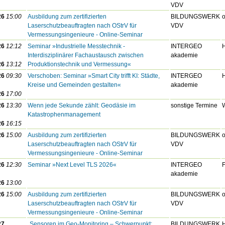
VDV
26
15:00
Ausbildung zum zertifizierten
BILDUNGSWERK
o
Laserschutzbeauftragten nach OStrV für
VDV
Vermessungsingenieure - Online-Seminar
26
12:12
Seminar »Industrielle Messtechnik -
INTERGEO
Interdisziplinärer Fachaustausch zwischen
akademie
26
13:12
Produktionstechnik und Vermessung«
26
09:30
Verschoben: Seminar »Smart City trifft KI: Städte,
INTERGEO
Kreise und Gemeinden gestalten«
akademie
26
17:00
26
13:30
Wenn jede Sekunde zählt: Geodäsie im
sonstige Termine
Katastrophenmanagement
26
16:15
26
15:00
Ausbildung zum zertifizierten
BILDUNGSWERK
o
Laserschutzbeauftragten nach OStrV für
VDV
Vermessungsingenieure - Online-Seminar
26
12:30
Seminar »Next Level TLS 2026«
INTERGEO
akademie
26
13:00
26
15:00
Ausbildung zum zertifizierten
BILDUNGSWERK
o
Laserschutzbeauftragten nach OStrV für
VDV
Vermessungsingenieure - Online-Seminar
27
„Sensoren im Geo-Monitoring – Schwerpunkt:
BILDUNGSWERK