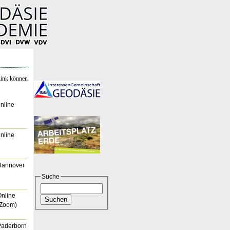
Link können
nline
nline
Hannover
Suche
nline
(Zoom)
Paderborn